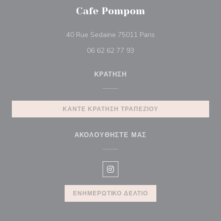
Cafe Pompom
((ανοίγει σε νέο παρά
40 Rue Sedaine 75011 Paris
06 62 62 77 93
ΚΡΆΤΗΣΗ
ΚΆΝΤΕ ΚΡΆΤΗΣΗ ΤΡΑΠΕΖΙΟΎ
ΑΚΟΛΟΥΘΉΣΤΕ ΜΑΣ
Instagram ((ανοίγει σε νέο παρά
ΕΝΗΜΕΡΩΤΙΚΌ ΔΕΛΤΊΟ