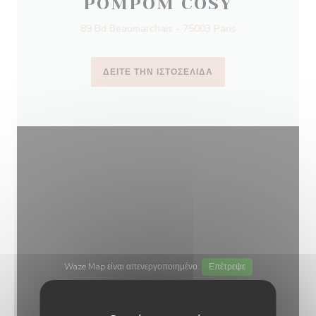
POMPOM COSY
89 Bd Beaumarchais - 75003 Paris
ΔΕΊΤΕ ΤΗΝ ΙΣΤΟΣΕΛΊΔΑ
Waze Map είναι απενεργοποιημένο.
Επέτρεψε