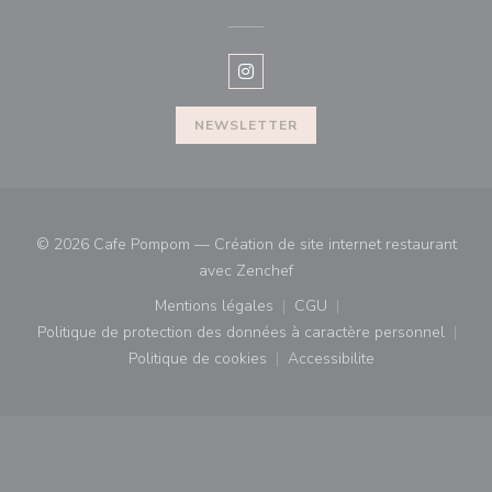
Instagram ((ouvre une nouvelle f
NEWSLETTER
© 2026 Cafe Pompom — Création de site internet restaurant
((ouvre une nouvelle fenêtre)
avec
Zenchef
Mentions légales
CGU
((ouvre une nouvelle fenêtre))
((ouvre une nouvelle fenê
Politique de protection des données à caractère personnel
((ouvre une nouvelle fenêtre))
Politique de cookies
Accessibilite
((ouvre une nouvelle fenêtre))
((ouvre une nouvelle fe