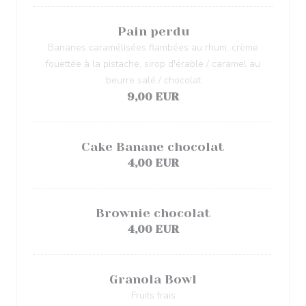
Pain perdu
Bananes caramélisées flambées au rhum, crème
fouettée à la pistache, sirop d'érable / caramel au
beurre salé / chocolat
9,00 EUR
Cake Banane chocolat
4,00 EUR
Brownie chocolat
4,00 EUR
Granola Bowl
Fruits frais