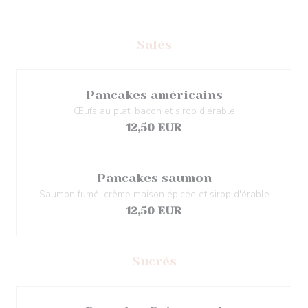
Salés
Pancakes américains
Œufs au plat, bacon et sirop d'érable
12,50 EUR
Pancakes saumon
Saumon fumé, crème maison épicée et sirop d'érable
12,50 EUR
Sucrés