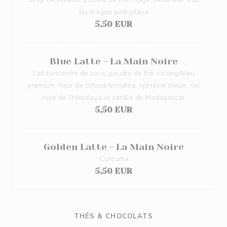
du dragon pink pitaya
5,50 EUR
Blue Latte - La Main Noire
Lait concentré de coco, poudre de thé oolong bleu
premium, fleur de clitoria ternatea, spiruline bleue, sel
rose de l'Himalaya et vanille de Madagascar
5,50 EUR
Golden Latte - La Main Noire
Curcuma
5,50 EUR
THÉS & CHOCOLATS