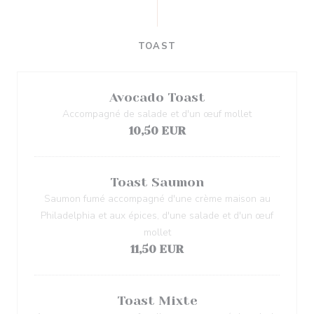
TOAST
Avocado Toast
Accompagné de salade et d'un œuf mollet
10,50 EUR
Toast Saumon
Saumon fumé accompagné d'une crème maison au
Philadelphia et aux épices, d'une salade et d'un œuf
mollet
11,50 EUR
Toast Mixte