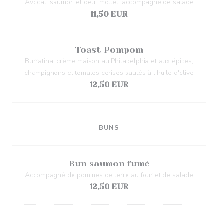
Avocat, saumon et oeuf mollet, accompagné de salade
11,50 EUR
Toast Pompom
Burratina, crème maison au Philadelphia et aux épices,
champignons et tomates cerises sautés à l'huile d'olive
12,50 EUR
BUNS
Bun saumon fumé
Accompagné de pommes de terre au four et de salade
12,50 EUR