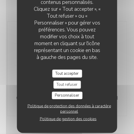
CAFE POMPOM
MENU LE GÉNÉREUX
contenus personnalisés.
Cliquez sur « Tout accepter », «
24,50 EUR
Tout refuser » ou «
Personnaliser » pour gérer vos
préférences. Vous pouvez
Toast ou Pancakes au choix
modifier vos choix à tout
moment en cliquant sur l'icône
représentant un cookie en bas
Pain perdu ou Granola
à gauche des pages du site.
Tout accepter
Boisson chaude au choix
Tout refuser
Personnaliser
Orange pressée, citronnade ou Iced
Tea maison au choix
Politique de protection des données à caractère
personnel
Politique de gestion des cookies