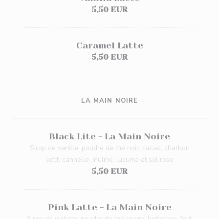
5,50 EUR
Caramel Latte
5,50 EUR
LA MAIN NOIRE
Black Lite - La Main Noire
Sirop de vanille, poudre de thé noir, cacao, charbon
actif, cannelle, inuline, lucuma et sel rose
5,50 EUR
Pink Latte - La Main Noire
Sirop de violette, poudre de thé rouge, betterave, fruit