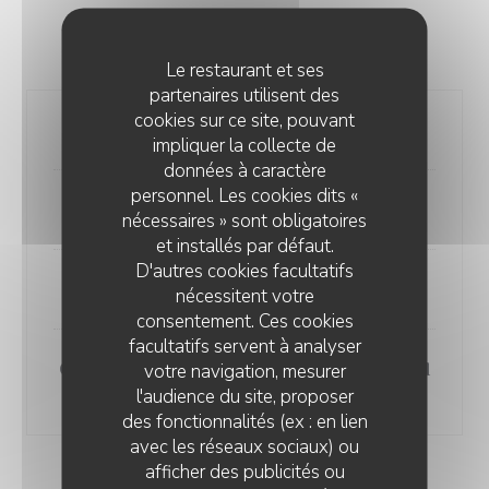
MENU GOURMAND
21,00 EUR
Le restaurant et ses
partenaires utilisent des
cookies sur ce site, pouvant
Toast ou Pancakes au choix
impliquer la collecte de
données à caractère
personnel. Les cookies dits «
Gâteau maison au choix
nécessaires » sont obligatoires
et installés par défaut.
D'autres cookies facultatifs
Boisson chaude au choix
nécessitent votre
consentement. Ces cookies
facultatifs servent à analyser
Orange pressée, citronnade ou Iced
votre navigation, mesurer
l'audience du site, proposer
maison au choix
des fonctionnalités (ex : en lien
avec les réseaux sociaux) ou
afficher des publicités ou