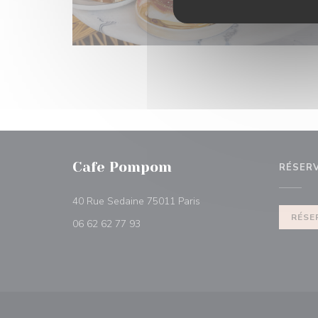
Cafe Pompom
RÉSER
((ouvre une nouvelle fenêt
40 Rue Sedaine 75011 Paris
RÉSE
06 62 62 77 93