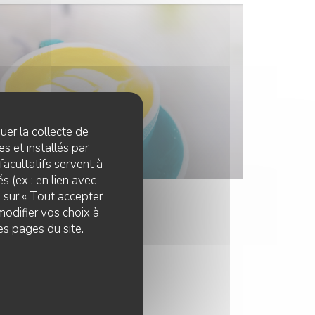
quer la collecte de
s et installés par
facultatifs servent à
s (ex : en lien avec
z sur « Tout accepter
modifier vos choix à
es pages du site.