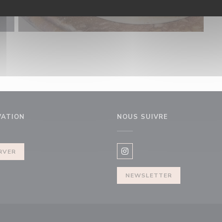
VATION
NOUS SUIVRE
re))
RVER
Instagram ((ouvre une nouvel
NEWSLETTER